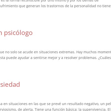
d es la forma reconocible por uno mismo y por los demás de
 sufrimiento que generan los trastornos de la personalidad no tien
n psicólogo
l que no solo se acude en situaciones extremas. Hay muchos momen
lista puede ayudar a sentirse mejor y a resolver problemas. ¿Cuáles
nsiedad
 en situaciones en las que se prevé un resultado negativo, un pel
iosismo, de alerta. Tiene una función básica: la supervivencia. El